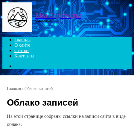
Menu
Мы Садоводы
Садоводство
Главная
О сайте
Статьи
Контакты
Search
for
Главная
/
Облако записей
Облако записей
На этой странице собраны ссылки на записи сайта в виде
облака.