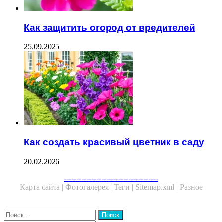
Как защитить огород от вредителей
25.09.2025
Как создать красивый цветник в саду
20.02.2026
--------------------------------------
Карта сайта |
Фотогалерея |
Теги |
Sitemap.xml |
Разное
Close
Найти: